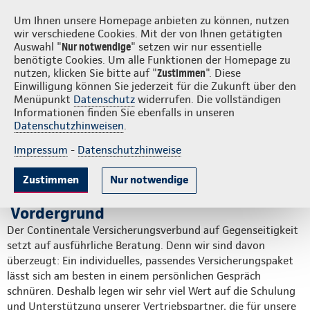
Login
S
Um Ihnen unsere Homepage anbieten zu können, nutzen
wir verschiedene Cookies. Mit der von Ihnen getätigten
Auswahl "
Nur notwendige
" setzen wir nur essentielle
benötigte Cookies. Um alle Funktionen der Homepage zu
nutzen, klicken Sie bitte auf "
Zustimmen
". Diese
Einwilligung können Sie jederzeit für die Zukunft über den
Veranstaltungen: Praxisorien
Menüpunkt
Datenschutz
widerrufen. Die vollständigen
Informationen finden Sie ebenfalls in unseren
Weiterbildung
Datenschutzhinweisen
.
Impressum
-
Datenschutzhinweise
Auf dieser Seite:
Zustimmen
Nur notwendige
Online-Workshops
Ihre Beratungsleistung steht im
Präsenz-Seminare
Vordergrund
Referenten und Weiterbildungsdetails
Der Continentale Versicherungsverbund auf Gegenseitigkeit
Ansprechpartner
setzt auf ausführliche Beratung. Denn wir sind davon
überzeugt: Ein individuelles, passendes Versicherungspaket
lässt sich am besten in einem persönlichen Gespräch
schnüren. Deshalb legen wir sehr viel Wert auf die Schulung
und Unterstützung unserer Vertriebspartner, die für unsere