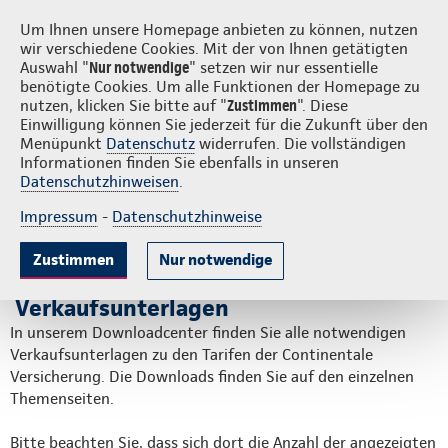
Login
S
Um Ihnen unsere Homepage anbieten zu können, nutzen
wir verschiedene Cookies. Mit der von Ihnen getätigten
Auswahl "
Nur notwendige
" setzen wir nur essentielle
benötigte Cookies. Um alle Funktionen der Homepage zu
nutzen, klicken Sie bitte auf "
Zustimmen
". Diese
Einwilligung können Sie jederzeit für die Zukunft über den
Verkaufsunterlagen zur
Menüpunkt
Datenschutz
widerrufen. Die vollständigen
Informationen finden Sie ebenfalls in unseren
Krankenzusatzversicherung
Datenschutzhinweisen
.
Impressum
-
Datenschutzhinweise
Auf dieser Seite:
Zustimmen
Nur notwendige
Downloads
Downloadcenter für
Ansprechpartner
Verkaufsunterlagen
In unserem Downloadcenter finden Sie alle notwendigen
Verkaufsunterlagen zu den Tarifen der Continentale
Versicherung. Die Downloads finden Sie auf den einzelnen
Themenseiten.
Bitte beachten Sie, dass sich dort die Anzahl der angezeigten