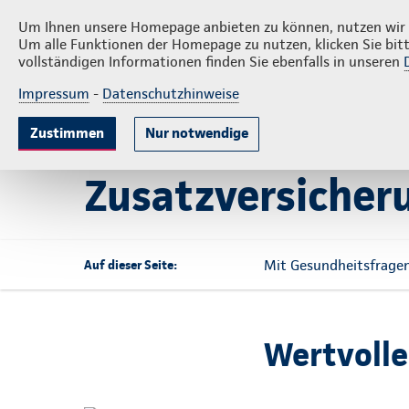
Veranstaltungen
Rechner
Maklerp
Um Ihnen unsere Homepage anbieten zu können, nutzen wir v
Um alle Funktionen der Homepage zu nutzen, klicken Sie bitt
vollständigen Informationen finden Sie ebenfalls in unseren
Impressum
-
Datenschutzhinweise
Krankenversicherung
Lebensversicherun
Zustimmen
Nur notwendige
Startseite
Krankenversicherung
Krankenzusatzversi
Zusatzversicher
Mit Gesundheitsfrage
Auf dieser Seite:
Wertvolle