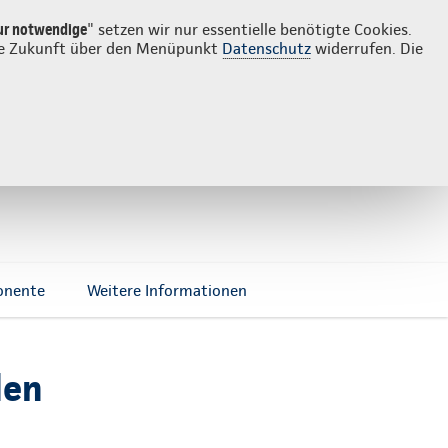
Login
Suche
ur notwendige
" setzen wir nur essentielle benötigte Cookies.
 die Zukunft über den Menüpunkt
Datenschutz
widerrufen. Die
onente
Weitere Informationen
den