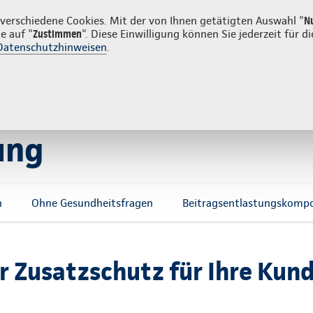
ost
erschiedene Cookies. Mit der von Ihnen getätigten Auswahl "
N
e auf "
Zustimmen
". Diese Einwilligung können Sie jederzeit für
Datenschutzhinweisen
.
g
Sachversicherung
Service
cherung
ung
n
Ohne Gesundheitsfragen
Beitragsentlastungskomp
r Zusatzschutz für Ihre Kun