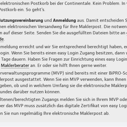
elektronischen Postkorb bei der Continentale. Kein Problem. In
Postkorb ein. So geht's.
utzungsvereinbarung
und
Anmeldung
aus. Damit entscheiden Si
nen elektronischen Versandweg für Ihre Maklerpost. Die notwen
 auf dieser Seite. Senden Sie die ausgefüllten Dateien bitte an
de
.
nmeldung erreicht und wir Sie entsprechend berechtigt haben, er
gin. Wenn Sie bereits einen easy Login Zugang besitzen, dann w
e Tage dauern. Haben Sie Fragen zur Einrichtung eines easy Log
n
Maklerberater
an. Er oder sie hilft Ihnen gerne weiter.
rverwaltungsprogramme (MVP) sind bereits mit einer BiPRO-Sch
lerpost ausgestattet. Wenn Sie ein MVP verwenden, kann Ihnen 
geben, ob und in welchem Umfang sie die elektronische Maklerp
bundes darüber nutzen können.
altenen/berechtigten Zugangs melden Sie sich in Ihrem MVP oder
r das MVP muss zusätzlich das digitale Zertifikat von easy Logi
n Sie nun regelmäßig Ihre elektronische Maklerpost ab.