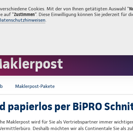
ost
erschiedene Cookies. Mit der von Ihnen getätigten Auswahl "
N
e auf "
Zustimmen
". Diese Einwilligung können Sie jederzeit für
Datenschutzhinweisen
.
g
Sachversicherung
Service
Maklerpost
rb
Maklerpost-Pakete
nd papierlos per BiPRO Schnit
he Maklerpost wird für Sie als Vertriebspartner immer wichtige
 Vermittlerbüro. Deshalb möchten wir als Continentale Sie als z