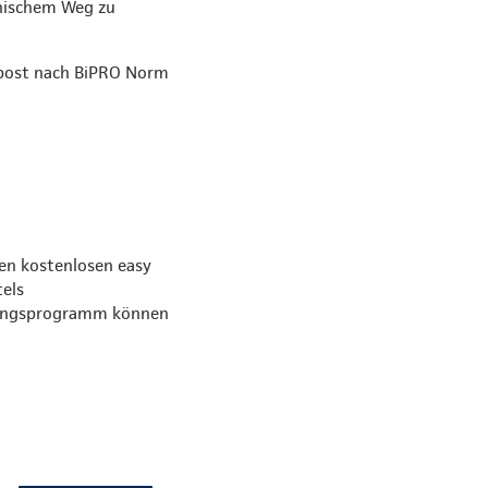
onischem Weg zu
rpost nach BiPRO Norm
den kostenlosen easy
tels
tungsprogramm können
.