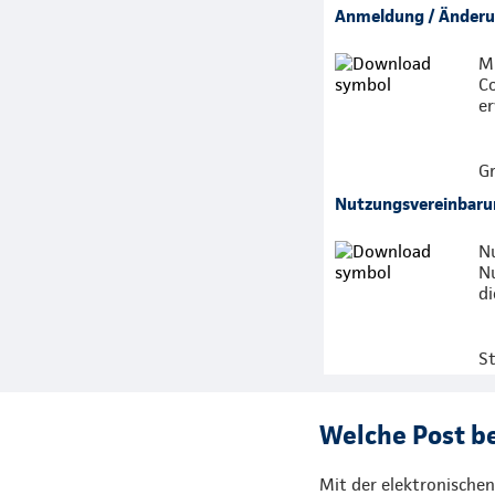
Anmeldung / Änder
Mi
C
er
Gr
Nutzungsvereinbarun
Nu
Nu
di
S
Welche Post b
Mit der elektronischen