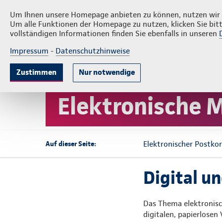
Veranstaltungen
Rechner
Maklerp
Um Ihnen unsere Homepage anbieten zu können, nutzen wir v
Um alle Funktionen der Homepage zu nutzen, klicken Sie bitt
vollständigen Informationen finden Sie ebenfalls in unseren
Impressum
-
Datenschutzhinweise
Krankenversicherung
Lebensversicherun
Zustimmen
Nur notwendige
Startseite
Service
Maklerpost
Elektronische 
Elektronischer Postko
Auf dieser Seite:
Digital u
Das Thema elektronisc
digitalen, papierlosen