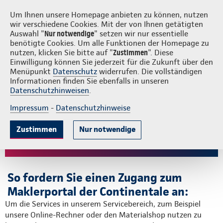
Login
S
Um Ihnen unsere Homepage anbieten zu können, nutzen
wir verschiedene Cookies. Mit der von Ihnen getätigten
Auswahl "
Nur notwendige
" setzen wir nur essentielle
benötigte Cookies. Um alle Funktionen der Homepage zu
nutzen, klicken Sie bitte auf "
Zustimmen
". Diese
Einwilligung können Sie jederzeit für die Zukunft über den
Ihre persönliche
Menüpunkt
Datenschutz
widerrufen. Die vollständigen
Informationen finden Sie ebenfalls in unseren
Anmeldung zum
Datenschutzhinweisen
.
Servicebereich im
Impressum
-
Datenschutzhinweise
Maklerportal der
Zustimmen
Nur notwendige
Continentale
So fordern Sie einen Zugang zum
Maklerportal der Continentale an:
Um die Services in unserem Servicebereich, zum Beispiel
unsere Online-Rechner oder den Materialshop nutzen zu