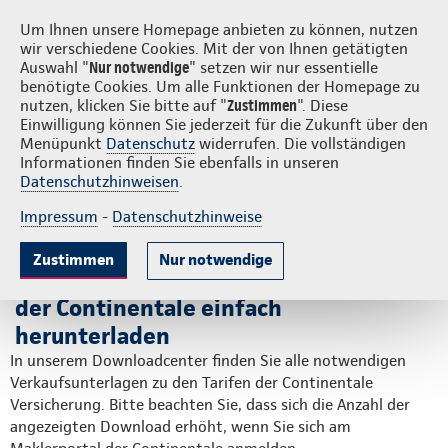
Login
S
Um Ihnen unsere Homepage anbieten zu können, nutzen
wir verschiedene Cookies. Mit der von Ihnen getätigten
Auswahl "
Nur notwendige
" setzen wir nur essentielle
benötigte Cookies. Um alle Funktionen der Homepage zu
nutzen, klicken Sie bitte auf "
Zustimmen
". Diese
Einwilligung können Sie jederzeit für die Zukunft über den
Downloadcenter für
Menüpunkt
Datenschutz
widerrufen. Die vollständigen
Informationen finden Sie ebenfalls in unseren
Verkaufsunterlagen
Datenschutzhinweisen
.
Impressum
-
Datenschutzhinweise
Auf dieser Seite:
Zustimmen
Nur notwendige
Ansprechpartner
Alle notwendigen Verkaufsunterlagen
der Continentale einfach
herunterladen
In unserem Downloadcenter finden Sie alle notwendigen
Verkaufsunterlagen zu den Tarifen der Continentale
Versicherung. Bitte beachten Sie, dass sich die Anzahl der
angezeigten Download erhöht, wenn Sie sich am