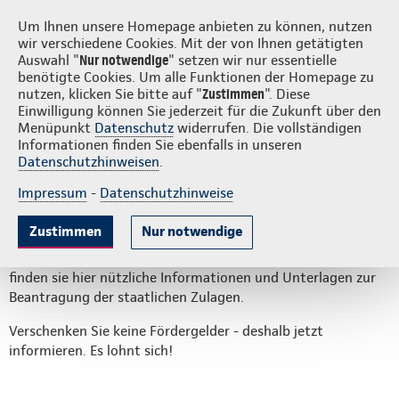
Login
S
Um Ihnen unsere Homepage anbieten zu können, nutzen
wir verschiedene Cookies. Mit der von Ihnen getätigten
Auswahl "
Nur notwendige
" setzen wir nur essentielle
benötigte Cookies. Um alle Funktionen der Homepage zu
nutzen, klicken Sie bitte auf "
Zustimmen
". Diese
Einwilligung können Sie jederzeit für die Zukunft über den
Riester-Zulagen
Menüpunkt
Datenschutz
widerrufen. Die vollständigen
Informationen finden Sie ebenfalls in unseren
Datenschutzhinweisen
.
Auf dieser Seite:
Impressum
-
Datenschutzhinweise
Zulagen 2025
Keine Fördergelder verschenken
Zulagen 2026
Zustimmen
Nur notwendige
Unsere Kunden informieren wir jedes Frühjahr mit der
Weitere Informationen
Standmitteilung zu ihrer Riester-Rente. Ergänzend dazu
finden sie hier nützliche Informationen und Unterlagen zur
Beantragung der staatlichen Zulagen.
Verschenken Sie keine Fördergelder - deshalb jetzt
informieren. Es lohnt sich!