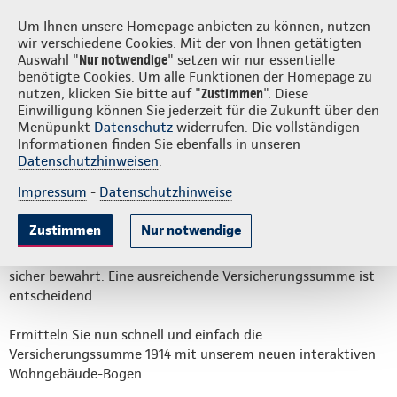
Login
S
Um Ihnen unsere Homepage anbieten zu können, nutzen
wir verschiedene Cookies. Mit der von Ihnen getätigten
Auswahl "
Nur notwendige
" setzen wir nur essentielle
benötigte Cookies. Um alle Funktionen der Homepage zu
nutzen, klicken Sie bitte auf "
Zustimmen
". Diese
Einwilligung können Sie jederzeit für die Zukunft über den
Interaktive Wertermittlung
Menüpunkt
Datenschutz
widerrufen. Die vollständigen
Informationen finden Sie ebenfalls in unseren
1914 für Wohngebäude
Datenschutzhinweisen
.
Impressum
-
Datenschutzhinweise
News Sachversicherung vom 25.4.2024
Zustimmen
Nur notwendige
Die Wohngebäude-Versicherung bietet Hausbesitzern einen
unverzichtbaren Schutz, der ihre Werte und ihr Zuhause
sicher bewahrt. Eine ausreichende Versicherungssumme ist
entscheidend.
Ermitteln Sie nun schnell und einfach die
Versicherungssumme 1914 mit unserem neuen interaktiven
Wohngebäude-Bogen.