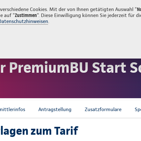
ost
erschiedene Cookies. Mit der von Ihnen getätigten Auswahl "
N
e auf "
Zustimmen
". Diese Einwilligung können Sie jederzeit für
Datenschutzhinweisen
.
g
Sachversicherung
Service
ung
Premium BU Start Schüler
Downloadcenter PBUS Schüler
 PremiumBU Start Sch
mittlerinfos
Antragstellung
Zusatzformulare
Spe
rlagen zum Tarif