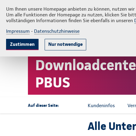
Veranstaltungen
Rechner
Maklerp
Um Ihnen unsere Homepage anbieten zu können, nutzen wir v
Um alle Funktionen der Homepage zu nutzen, klicken Sie bitt
vollständigen Informationen finden Sie ebenfalls in unseren
Impressum
-
Datenschutzhinweise
Krankenversicherung
Lebensversicherun
Zustimmen
Nur notwendige
Startseite
Lebensversicherung
Arbeitskraft-Absicher
Downloadcenter
PBUS
Kundeninfos
Ver
Auf dieser Seite:
Alle Unte