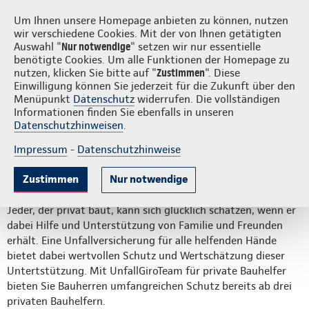
Login
S
Um Ihnen unsere Homepage anbieten zu können, nutzen
wir verschiedene Cookies. Mit der von Ihnen getätigten
Auswahl "
Nur notwendige
" setzen wir nur essentielle
benötigte Cookies. Um alle Funktionen der Homepage zu
nutzen, klicken Sie bitte auf "
Zustimmen
". Diese
Einwilligung können Sie jederzeit für die Zukunft über den
UnfallGiroTeam für private
Menüpunkt
Datenschutz
widerrufen. Die vollständigen
Informationen finden Sie ebenfalls in unseren
Bauhelfer
Datenschutzhinweisen
.
Impressum
-
Datenschutzhinweise
Auf dieser Seite:
Zustimmen
Nur notwendige
Tarifleistungen
Hilfe für Helfer
Unfallrenten
Jeder, der privat baut, kann sich glücklich schätzen, wenn er
Ergänzungen
dabei Hilfe und Unterstützung von Familie und Freunden
erhält. Eine Unfallversicherung für alle helfenden Hände
Vorteile
bietet dabei wertvollen Schutz und Wertschätzung dieser
Untertstützung. Mit UnfallGiroTeam für private Bauhelfer
bieten Sie Bauherren umfangreichen Schutz bereits ab drei
privaten Bauhelfern.