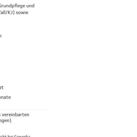
 Grundpflege und
all/KJ) sowie
en
zt
onate
s vereinbarten
ngen).
zicht bei Generika,