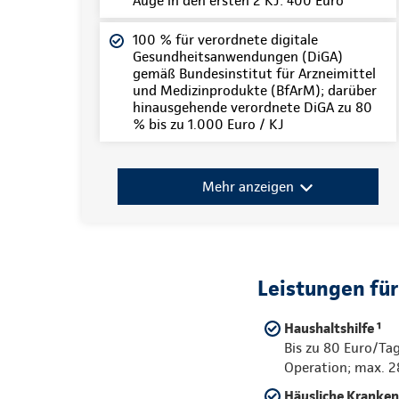
Auge in den ersten 2 KJ: 400 Euro
100 % für verordnete digitale
Gesundheitsanwendungen (DiGA)
gemäß Bundesinstitut für Arzneimittel
und Medizinprodukte (BfArM); darüber
hinausgehende verordnete DiGA zu 80
% bis zu 1.000 Euro / KJ
Mehr anzeigen
Leistungen fü
Haushaltshilfe
¹
Bis zu 80 Euro/Tag
Operation; max. 2
Häusliche Kranke