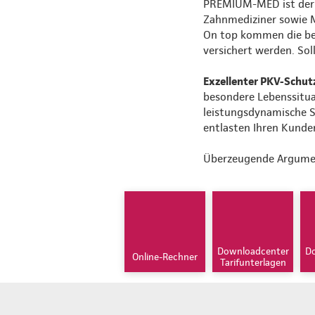
PREMIUM-MED ist der o
Zahnmediziner sowie M
On top kommen die bes
versichert werden. So
Exzellenter PKV-Schut
besondere Lebenssitua
leistungsdynamische S
entlasten Ihren Kunden 
Überzeugende Argume
Downloadcenter
D
Online-Rechner
Tarifunterlagen