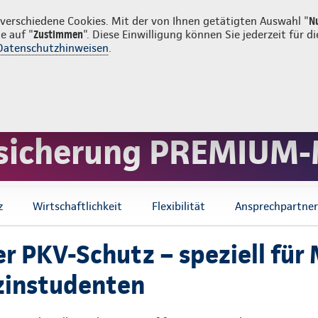
ost
erschiedene Cookies. Mit der von Ihnen getätigten Auswahl "
N
e auf "
Zustimmen
". Diese Einwilligung können Sie jederzeit für
Datenschutzhinweisen
.
g
Sachversicherung
Service
ersicherung
PKV für Ärzte
rsicherung PREMIUM
z
Wirtschaftlichkeit
Flexibilität
Ansprechpartner
er PKV-Schutz – speziell für
zinstudenten