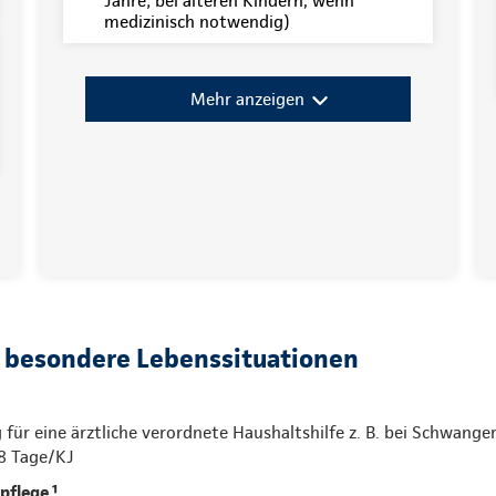
Jahre; bei älteren Kindern, wenn
medizinisch notwendig)
Mehr anzeigen
r besondere Lebenssituationen
 für eine ärztliche verordnete Haushaltshilfe z. B. bei Schwange
8 Tage/KJ
npflege
¹