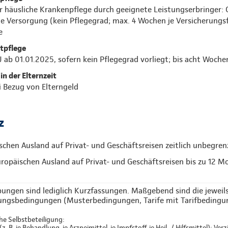
r häusliche Krankenpflege durch geeignete Leistungserbringer:
he Versorgung (kein Pflegegrad; max. 4 Wochen je Versicherungsf
e
itpflege
KJ ab 01.01.2025, sofern kein Pflegegrad vorliegt; bis acht Woch
in der Elternzeit
 Bezug von Elterngeld
z
chen Ausland auf Privat- und Geschäftsreisen zeitlich unbegren
ropäischen Ausland auf Privat- und Geschäftsreisen bis zu 12 M
bungen sind lediglich Kurzfassungen. Maßgebend sind die jeweil
ungsbedingungen (Musterbedingungen, Tarife mit Tarifbedingu
e Selbstbeteiligung:
z. B. je Behandlung, je Arzneimittel, je Impfstoff, je Heil- / Hilfsmittel); Ver