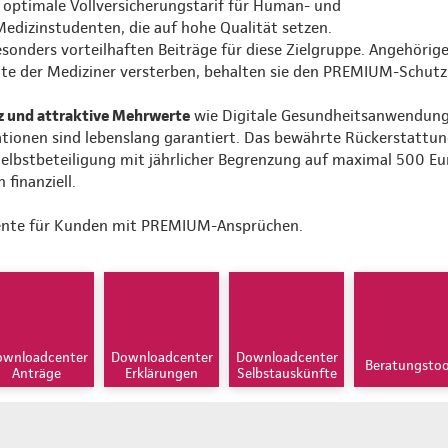
ptimale Vollversicherungstarif für Human- und
edizinstudenten, die auf hohe Qualität setzen.
onders vorteilhaften Beiträge für diese Zielgruppe. Angehörig
llte der Mediziner versterben, behalten sie den PREMIUM-Schutz
z und attraktive Mehrwerte
wie Digitale Gesundheitsanwendung
tionen sind lebenslang garantiert. Das bewährte Rückerstattu
elbstbeteiligung mit jährlicher Begrenzung auf maximal 500 Eu
finanziell.
nte für Kunden mit PREMIUM-Ansprüchen.
ownloadcenter
Downloadcenter
Downloadcenter
Beratungstoo
Anträge
Erklärungen
Selbstauskünfte