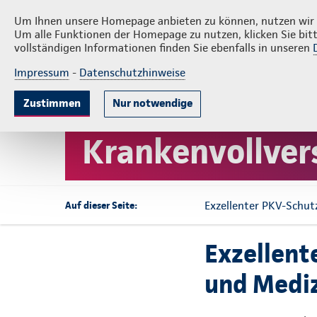
Veranstaltungen
Rechner
Maklerp
Um Ihnen unsere Homepage anbieten zu können, nutzen wir v
Um alle Funktionen der Homepage zu nutzen, klicken Sie bitt
vollständigen Informationen finden Sie ebenfalls in unseren
Impressum
-
Datenschutzhinweise
Krankenversicherung
Lebensversicherun
Zustimmen
Nur notwendige
Startseite
Krankenversicherung
Private Krankenvollv
Krankenvollve
Exzellenter PKV-Schut
Auf dieser Seite:
Exzellent
und Medi